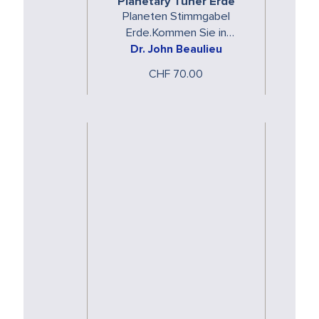
Planetary Tuner Erde
Planeten Stimmgabel
Erde.Kommen Sie in
Dr. John Beaulieu
Resonanz mit den
spezifischen Energien der
CHF 70.00
Planeten.Die Planeten
Stimmgabeln …