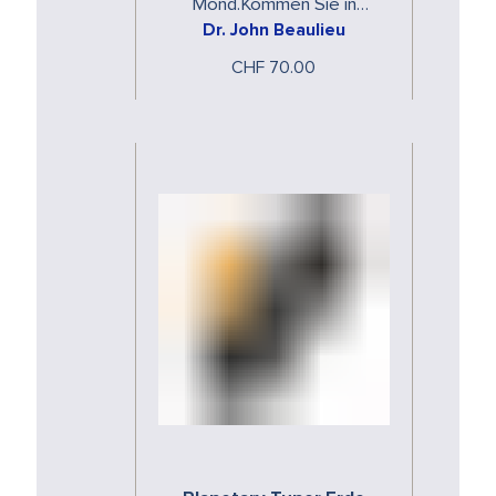
Mond.Kommen Sie in
Dr. John Beaulieu
Resonanz mit den
spezifischen Energien der
CHF 70.00
Planeten. Die Planeten
Stimmgabeln …