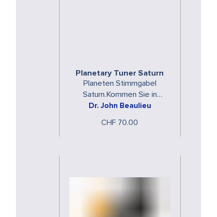
Planetary Tuner Saturn
Planeten Stimmgabel
Saturn.Kommen Sie in
Dr. John Beaulieu
Resonanz mit den
spezifischen Energien der
CHF 70.00
Planeten.Die Planeten
Stimmgabeln …