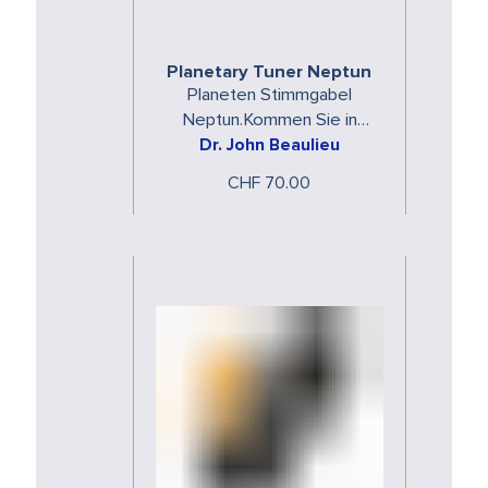
Planetary Tuner Neptun
Planeten Stimmgabel
Neptun.Kommen Sie in
Dr. John Beaulieu
Resonanz mit den
spezifischen Energien der
CHF 70.00
Planeten.Die Planeten
Stimmgabeln …