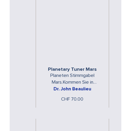
Planetary Tuner Mars
Planeten Stimmgabel
Mars.Kommen Sie in
Dr. John Beaulieu
Resonanz mit den
spezifischen Energien der
CHF 70.00
Planeten.Die Planeten
Stimmgabeln …