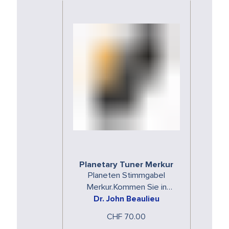
Planetary Tuner Merkur
Planeten Stimmgabel
Merkur.Kommen Sie in
Dr. John Beaulieu
Resonanz mit den
spezifischen Energien der
CHF 70.00
Planeten. Die Planeten