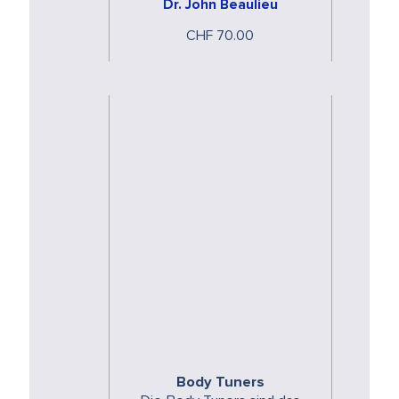
in einen Zustand tiefer
Dr. John Beaulieu
Entspannung mit den
CHF 70.00
primordialen Vibrationen …
Body Tuners