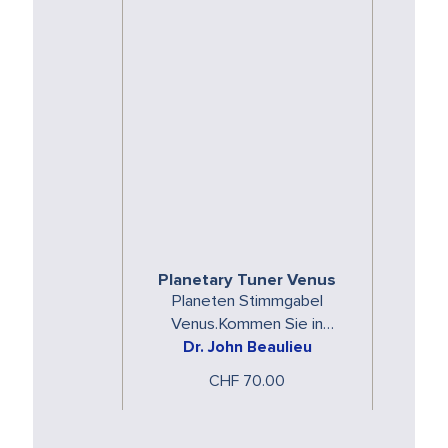
Planetary Tuner Venus
Planeten Stimmgabel
Venus.Kommen Sie in
Dr. John Beaulieu
Resonanz mit den
spezifischen Energien der
CHF 70.00
Planeten.Die Planeten
Stimmgabeln …