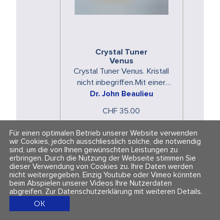
Crystal Tuner
Venus
Crystal Tuner Venus. Kristall
nicht inbegriffen.Mit einer
Frequenz, die auf die
Dr. John Beaulieu
Pulsationen der Venus
CHF 35.00
abgestimmt ist, …
Für einen optimalen Betrieb unserer Website verwenden
wir Cookies, jedoch ausschliesslich solche, die notwendig
sind, um die von Ihnen gewünschten Leistungen zu
erbringen. Durch die Nutzung der Webseite stimmen Sie
dieser Verwendung von Cookies zu. Ihre Daten werden
nicht weitergegeben. Einzig Youtube oder Vimeo könnten
beim Abspielen unserer Videos Ihre Nutzerdaten
abgreifen.
Zur Datenschutzerklärung mit weiteren Details
.
OK