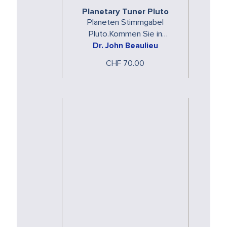
Planetary Tuner Pluto
Planeten Stimmgabel
Pluto.Kommen Sie in
Dr. John Beaulieu
Resonanz mit den
spezifischen Energien der
CHF 70.00
Planeten. Die Planeten
Stimmgabeln …