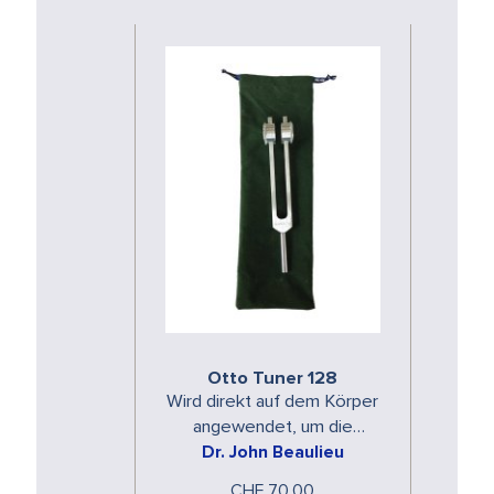
Otto Tuner 128
Wird direkt auf dem Körper
angewendet, um die
Dr. John Beaulieu
physische Form
auszurichten.Der Otto Tuner
CHF 70.00