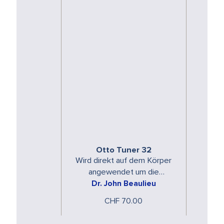
Otto Tuner 32
Wird direkt auf dem Körper
angewendet um die
Dr. John Beaulieu
physische Form
auszurichten. Der Otto Tuner
CHF 70.00
steht in Resonanz mit den …