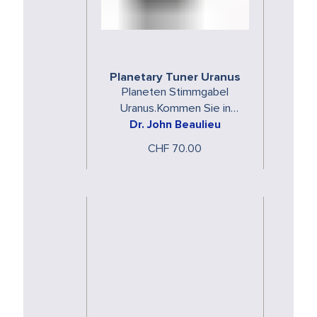
Planetary Tuner Uranus
Planeten Stimmgabel
Uranus.Kommen Sie in
Dr. John Beaulieu
Resonanz mit den
spezifischen Energien der
CHF 70.00
Planeten.Die Planeten
Stimmgabeln …