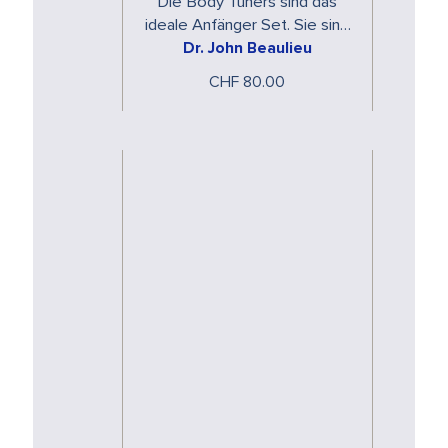
Die Body Tuners sind das
ideale Anfänger Set. Sie sind
die wirksamste Stimmgabel
Dr. John Beaulieu
Kombination. Die C und G
CHF 80.00
Stimgabeln …