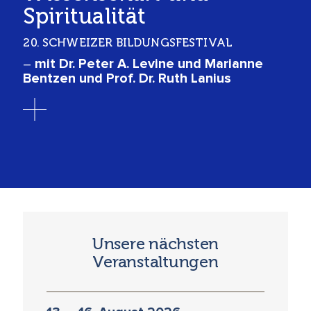
iritualität
Konz
Geh
 SCHWEIZER BILDUNGSFESTIVAL
And
it Dr. Peter A. Levine und Marianne
tzen und Prof. Dr. Ruth Lanius
Unsere nächsten
Veranstaltungen