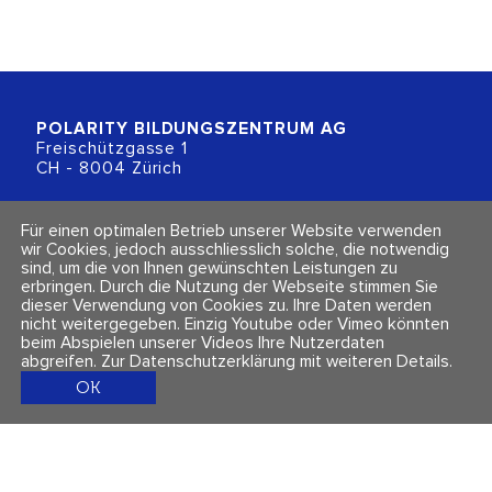
POLARITY BILDUNGSZENTRUM
AG
Freischützgasse 1
CH - 8004 Zürich
+41 (0)44 218 80 80
Für einen optimalen Betrieb unserer Website verwenden
info@polarity.ch
wir Cookies, jedoch ausschliesslich solche, die notwendig
sind, um die von Ihnen gewünschten Leistungen zu
erbringen. Durch die Nutzung der Webseite stimmen Sie
Kontakt & Info
Folge uns
dieser Verwendung von Cookies zu. Ihre Daten werden
Newsletter
nicht weitergegeben. Einzig Youtube oder Vimeo könnten
Impressum & Datenschutz
beim Abspielen unserer Videos Ihre Nutzerdaten
AGBs
abgreifen.
Zur Datenschutzerklärung mit weiteren Details
.
OK