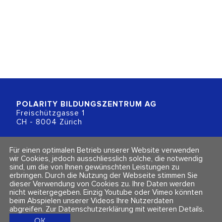
POLARITY BILDUNGSZENTRUM
AG
Freischützgasse 1
CH - 8004 Zürich
+41 (0)44 218 80 80
Für einen optimalen Betrieb unserer Website verwenden
info@polarity.ch
wir Cookies, jedoch ausschliesslich solche, die notwendig
sind, um die von Ihnen gewünschten Leistungen zu
erbringen. Durch die Nutzung der Webseite stimmen Sie
Kontakt & Info
Folge uns
dieser Verwendung von Cookies zu. Ihre Daten werden
Newsletter
nicht weitergegeben. Einzig Youtube oder Vimeo könnten
Impressum & Datenschutz
beim Abspielen unserer Videos Ihre Nutzerdaten
AGBs
abgreifen.
Zur Datenschutzerklärung mit weiteren Details
.
OK