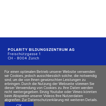
POLARITY BILDUNGSZENTRUM
AG
Freischützgasse 1
CH - 8004 Zürich
+41 (0)44 218 80 80
Für einen optimalen Betrieb unserer Website verwenden
info@polarity.ch
wir Cookies, jedoch ausschliesslich solche, die notwendig
sind, um die von Ihnen gewünschten Leistungen zu
erbringen. Durch die Nutzung der Webseite stimmen Sie
Kontakt & Info
Folge uns
dieser Verwendung von Cookies zu. Ihre Daten werden
Newsletter
nicht weitergegeben. Einzig Youtube oder Vimeo könnten
Impressum & Datenschutz
beim Abspielen unserer Videos Ihre Nutzerdaten
AGBs
abgreifen.
Zur Datenschutzerklärung mit weiteren Details
.
OK