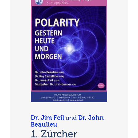
Dr. Jim Feil
und
Dr. John
Beaulieu
1. Zürcher