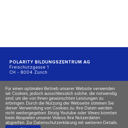
POLARITY BILDUNGSZENTRUM
AG
Freischützgasse 1
CH - 8004 Zürich
+41 (0)44 218 80 80
Für einen optimalen Betrieb unserer Website verwenden
info@polarity.ch
wir Cookies, jedoch ausschliesslich solche, die notwendig
sind, um die von Ihnen gewünschten Leistungen zu
erbringen. Durch die Nutzung der Webseite stimmen Sie
Kontakt & Info
Folge uns
dieser Verwendung von Cookies zu. Ihre Daten werden
Newsletter
nicht weitergegeben. Einzig Youtube oder Vimeo könnten
Impressum & Datenschutz
beim Abspielen unserer Videos Ihre Nutzerdaten
AGBs
abgreifen.
Zur Datenschutzerklärung mit weiteren Details
.