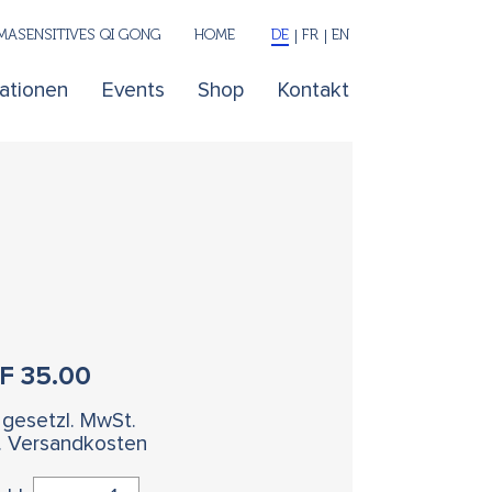
ASENSITIVES QI GONG
HOME
DE
FR
EN
kationen
Events
Shop
Kontakt
HF
35.00
. gesetzl. MwSt.
l. Versandkosten