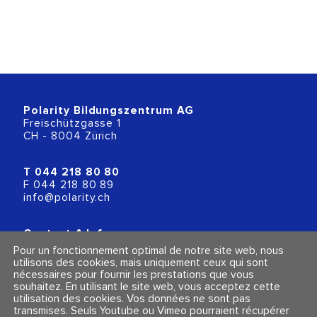
Polarity Bildungszentrum AG
Freischützgasse 1
CH - 8004 Zürich
T
044 218 80 80
F 044 218 80 89
info@polarity.ch
Contact & Info
Conditions générales
Pour un fonctionnement optimal de notre site web, nous
Mentions légales et politique de confidentialité
utilisons des cookies, mais uniquement ceux qui sont
nécessaires pour fournir les prestations que vous
souhaitez. En utilisant le site web, vous acceptez cette
Suivez-nous
utilisation des cookies. Vos données ne sont pas
transmises. Seuls Youtube ou Vimeo pourraient récupérer