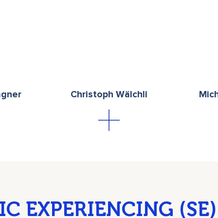
agner
Christoph Wälchli
Mic
IC EXPERIENCING
(SE)