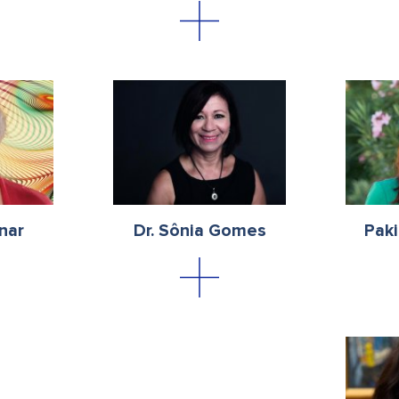
nar
Dr. Sônia Gomes
Paki