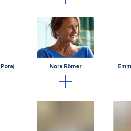
 Poraj
Nora Römer
Emma