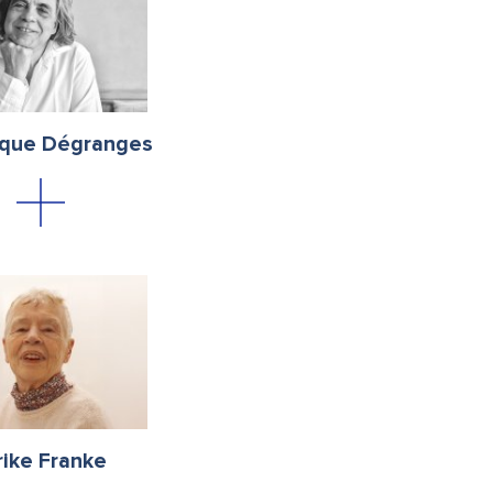
que Dégranges
rike Franke