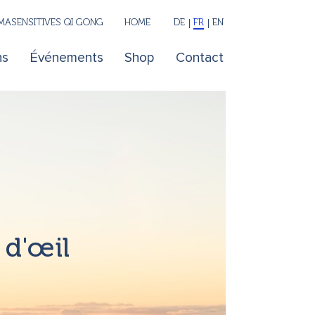
ASENSITIVES QI GONG
HOME
DE
FR
EN
ns
Événements
Shop
Contact
 d'œil