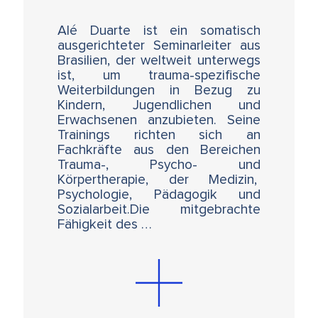
Wohlbefinden der nächsten Generation
Alé Duarte ist ein somatisch
Dieser Abendkurs bietet wertvolle
ausgerichteter Seminarleiter aus
Erkenntnisse für Eltern, Erzieher*innen,
Brasilien, der weltweit unterwegs
Therapeut*innen oder ganz reguläre
ist, um trauma-spezifische
"User*innen" der digitalen Welt.
Weiterbildungen in Bezug zu
Kindern, Jugendlichen und
"Unglaublich, wie konzentriert Ale uns seinen
Erwachsenen anzubieten. Seine
aktuellsten Wissenstand und seine
Trainings richten sich an
Einschätzung zum Thema "digitale Medien"
Fachkräfte aus den Bereichen
vermittelt hat!"
Trauma-, Psycho- und
Körpertherapie, der Medizin,
(Zitat einer Teilnehmerin aus "Kids in Tune")
Psychologie, Pädagogik und
Sozialarbeit.Die mitgebrachte
Fähigkeit des …