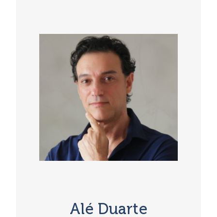
Gewohnheiten, eine damit
zusammenhängende emotionale
Überforderung und abgelenktes Verhalten
bei Erwachsenen wie Kindern
Die komplizierte Beziehung zwischen
digitalem Stress, der Entwicklung
wesentlicher menschlicher Fähigkeiten
(z.B. Konzentration und Selbstregulation)
und der Anpassung an das Tempo des
modernen Lebens
Die Förderung wichtiger Fähigkeiten bei
Kindern, die über den akademischen
Bereich hinausgehen - Sozialisierung,
Selbstbewusstsein und zielgerichtetes
Engagement auf den und abseits des
Bildschirms
Förderung von Selbstbestimmung, Sinn
und Ausgeglichenheit im
Erwachsenenleben - und das Vorleben
Alé Duarte
dieser Eigenschaften für ein digitales