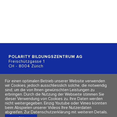
POLARITY BILDUNGSZENTRUM
AG
Freischützgasse 1
CH - 8004 Zürich
+41 (0)44 218 80 80
Für einen optimalen Betrieb unserer Website verwenden
info@polarity.ch
wir Cookies, jedoch ausschliesslich solche, die notwendig
sind, um die von Ihnen gewünschten Leistungen zu
erbringen. Durch die Nutzung der Webseite stimmen Sie
Kontakt & Info
Folge uns
dieser Verwendung von Cookies zu. Ihre Daten werden
Newsletter
nicht weitergegeben. Einzig Youtube oder Vimeo könnten
Impressum & Datenschutz
beim Abspielen unserer Videos Ihre Nutzerdaten
AGBs
abgreifen.
Zur Datenschutzerklärung mit weiteren Details
.