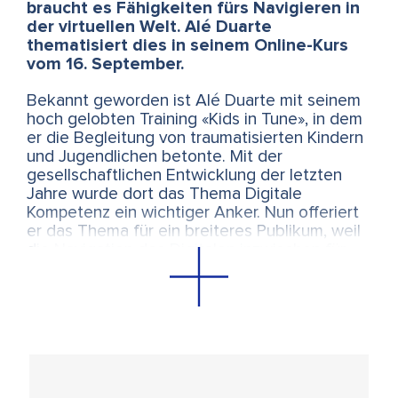
braucht es Fähigkeiten fürs Navigieren in
der virtuellen Welt. Alé Duarte
thematisiert dies in seinem Online-Kurs
vom 16. September.
Bekannt geworden ist Alé Duarte mit seinem
hoch gelobten Training «Kids in Tune», in dem
er die Begleitung von traumatisierten Kindern
und Jugendlichen betonte. Mit der
gesellschaftlichen Entwicklung der letzten
Jahre wurde dort das Thema Digitale
Kompetenz ein wichtiger Anker. Nun offeriert
er das Thema für ein breiteres Publikum, weil
die Navigation des Digitalen inzwischen für
jede Alterskategorie wichtig geworden ist.
In dieser Abendveranstaltung befasst sich
unser brasilianischer Dozent mit folgenden
bedeutsamen Themen:
Die Ursachen für dysfunktionale digitale