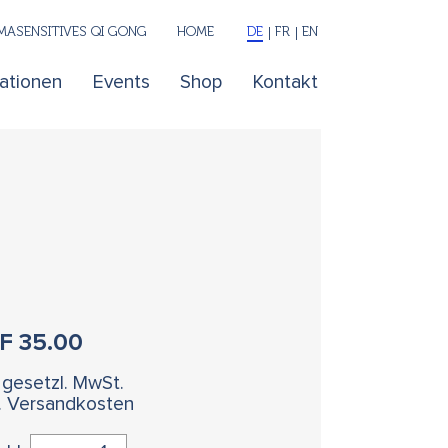
ASENSITIVES QI GONG
HOME
DE
FR
EN
kationen
Events
Shop
Kontakt
HF
35.00
. gesetzl. MwSt.
l. Versandkosten