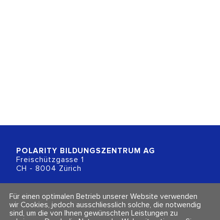
POLARITY BILDUNGSZENTRUM
AG
Freischützgasse 1
CH - 8004 Zürich
+41 (0)44 218 80 80
Für einen optimalen Betrieb unserer Website verwenden
info@polarity.ch
wir Cookies, jedoch ausschliesslich solche, die notwendig
sind, um die von Ihnen gewünschten Leistungen zu