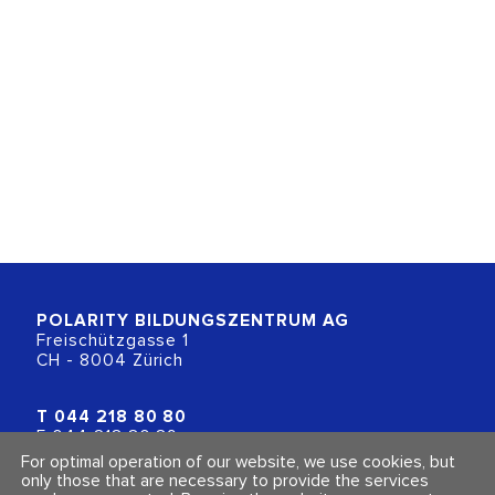
POLARITY BILDUNGSZENTRUM
AG
Freischützgasse 1
CH - 8004 Zürich
T
044 218 80 80
F 044 218 80 89
info@polarity.ch
For optimal operation of our website, we use cookies, but
only those that are necessary to provide the services