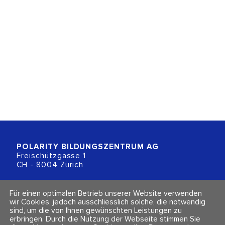
POLARITY BILDUNGSZENTRUM
AG
Freischützgasse 1
CH - 8004 Zürich
+41 (0)44 218 80 80
Für einen optimalen Betrieb unserer Website verwenden
info@polarity.ch
wir Cookies, jedoch ausschliesslich solche, die notwendig
sind, um die von Ihnen gewünschten Leistungen zu
erbringen. Durch die Nutzung der Webseite stimmen Sie