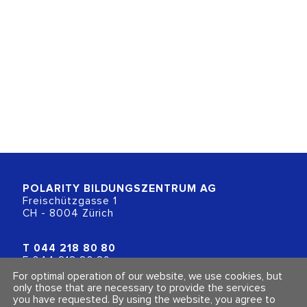
POLARITY BILDUNGSZENTRUM
AG
Freischützgasse 1
CH - 8004 Zürich
T
044 218 80 80
F 044 218 80 89
info@polarity.ch
For optimal operation of our website, we use cookies, but
only those that are necessary to provide the services
you have requested. By using the website, you agree to