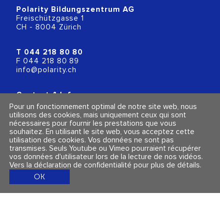
Polarity Bildungszentrum AG
Freischützgasse 1
CH - 8004 Zürich
T
044 218 80 80
F 044 218 80 89
info@polarity.ch
Contact & Info
Conditions générales
Pour un fonctionnement optimal de notre site web, nous
Mentions légales et politique de confidentialité
utilisons des cookies, mais uniquement ceux qui sont
nécessaires pour fournir les prestations que vous
souhaitez. En utilisant le site web, vous acceptez cette
Suivez-nous
utilisation des cookies. Vos données ne sont pas
transmises. Seuls Youtube ou Vimeo pourraient récupérer
vos données d'utilisateur lors de la lecture de nos vidéos.
Vers la déclaration de confidentialité pour plus de détails
.
OK