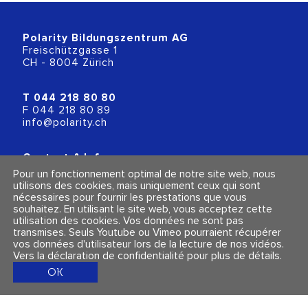
Polarity Bildungszentrum AG
Freischützgasse 1
CH - 8004 Zürich
T
044 218 80 80
F 044 218 80 89
info@polarity.ch
Contact & Info
Conditions générales
Pour un fonctionnement optimal de notre site web, nous
Mentions légales et politique de confidentialité
utilisons des cookies, mais uniquement ceux qui sont
nécessaires pour fournir les prestations que vous
souhaitez. En utilisant le site web, vous acceptez cette
Suivez-nous
utilisation des cookies. Vos données ne sont pas
transmises. Seuls Youtube ou Vimeo pourraient récupérer
vos données d'utilisateur lors de la lecture de nos vidéos.
Vers la déclaration de confidentialité pour plus de détails
.
OK