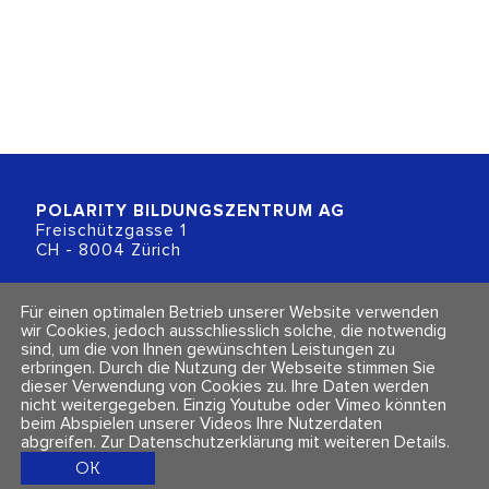
POLARITY BILDUNGSZENTRUM
AG
Freischützgasse 1
CH - 8004 Zürich
+41 (0)44 218 80 80
Für einen optimalen Betrieb unserer Website verwenden
info@polarity.ch
wir Cookies, jedoch ausschliesslich solche, die notwendig
sind, um die von Ihnen gewünschten Leistungen zu
erbringen. Durch die Nutzung der Webseite stimmen Sie
Kontakt & Info
Folge uns
dieser Verwendung von Cookies zu. Ihre Daten werden
Newsletter
nicht weitergegeben. Einzig Youtube oder Vimeo könnten
Impressum & Datenschutz
beim Abspielen unserer Videos Ihre Nutzerdaten
AGBs
abgreifen.
Zur Datenschutzerklärung mit weiteren Details
.
OK