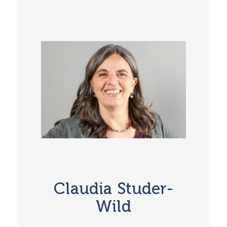
Auswirkungen auf Körper, Gemütszustand
und Gehirn
Embodiment = Ein Weg zur Traumalösung
und Selbstregulation
Embryologische Entwicklung und
räumliche Orientierung, Bindegewebe und
Gravitationsfeld
Innere und äussere Orientierung durch
Bewegung im Graviationsfeld
Die Anwendung der Polyvagalen Theorie
in der Berührungsarbeit
Claudia Studer-
Wild
Körperempfindung und Körpersprache
(Interzeption, Exterozeption und
Propriozeption)