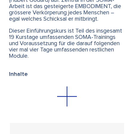
(Hubert Godard) auf. Zentral in der SOMA-
Arbeit ist das gesteigerte EMBODIMENT, die
grössere Verkörperung jedes Menschen –
egal welches Schicksal er mitbringt.
Dieser Einführungskurs ist Teil des insgesamt
19 Kurstage umfassenden SOMA-Trainings
und Voraussetzung für die darauf folgenden
vier mal vier Tage umfassenden restlichen
Module.
Inhalte
Zusammenfassung der Arbeiten von Peter
A. Levine (SE), Stephen Porges (Polyvagale
Theorie), Ida Rolf (Strukturelle Integration),
Hubert Godard (Tonic Funtion-
Bewegungssystem)
Traumatische Erfahrungen und ihre