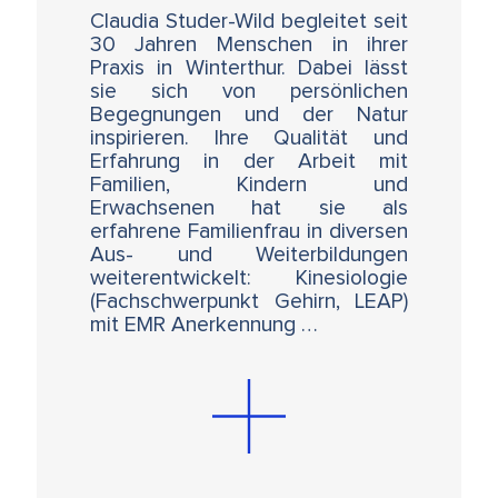
Claudia Studer-Wild begleitet seit
30 Jahren Menschen in ihrer
SE-Demos über die Verbindung von
Praxis in Winterthur. Dabei lässt
Berührung und Bewegung mit Intuition und
sie sich von persönlichen
Resonanz
Begegnungen und der Natur
inspirieren. Ihre Qualität und
Üben spezifischer Behandlungsabfolgen
Erfahrung in der Arbeit mit
für den Auffbau von Körperstabilität in
Familien, Kindern und
Bezug auf Raum, Gleichgewicht,
Erwachsenen hat sie als
Aufrichtung und Bewegungsmuster
erfahrene Familienfrau in diversen
Aus- und Weiterbildungen
weiterentwickelt: Kinesiologie
(Fachschwerpunkt Gehirn, LEAP)
Dieser Kurs ist der Einführungskurs für das 4-
mit EMR Anerkennung …
teilige Spezialtraining mit Sônia Gomes:
SOMA - Die Transformation von
emotionalem Trauma durch gezielte
Berührung und Bewegung