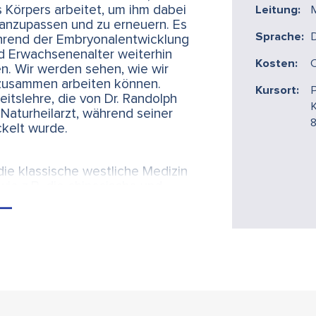
es Körpers arbeitet, um ihm dabei
Leitung:
M
h anzupassen und zu erneuern. Es
Sprache:
ährend der Embryonalentwicklung
nd Erwachsenenalter weiterhin
Kosten:
n. Wir werden sehen, wie wir
 zusammen arbeiten können.
Kursort:
P
itslehre, die von Dr. Randolph
K
Naturheilarzt, während seiner
ckelt wurde.
die klassische westliche Medizin
wie z.B. die chinesische und
griert diese verschiedenen Ansätze
 Gesundheits- und
ie Energie-Anatomie des