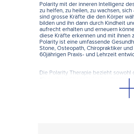
Polarity mit der inneren Intelligenz d
zu helfen, zu heilen, zu wachsen, sic
sind grosse Kräfte die den Körper w
bilden und ihn dann durch Kindheit u
aufrecht erhalten und erneuern könne
diese Kräfte erkennen und mit ihnen
Polarity ist eine umfassende Gesundhe
Stone, Osteopath, Chiropraktiker und 
60jährigen Praxis- und Lehrzeit entwi
Die Polarity Therapie bezieht sowohl 
als auch traditionelle Heilmethoden - 
indische Heilkunst - mit ein und inte
zu einem modernen, facettenreichen
Therapiesystem, dessen Kernstück d
Menschen ist.