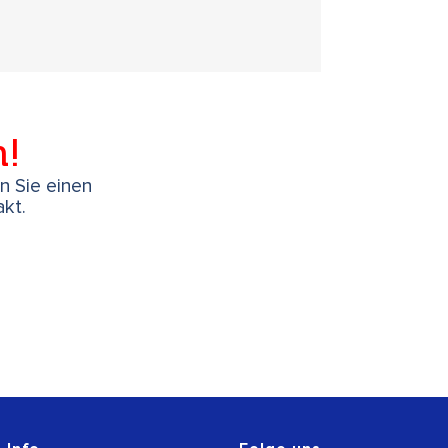
h!
en Sie einen
kt.