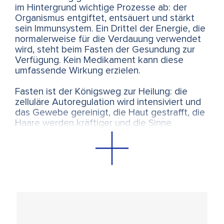
im Hintergrund wichtige Prozesse ab: der
Organismus entgiftet, entsäuert und stärkt
sein Immunsystem. Ein Drittel der Energie, die
normalerweise für die Verdauung verwendet
wird, steht beim Fasten der Gesundung zur
Verfügung. Kein Medikament kann diese
umfassende Wirkung erzielen.
Fasten ist der Königsweg zur Heilung: die
zelluläre Autoregulation wird intensiviert und
das Gewebe gereinigt, die Haut gestrafft, die
Haare werden kräftiger und die Sinne
schärfen sich. Jede Therapie erbringt bessere
Resultate während der Fastenzeit.
Viele Menschen nutzen das Fasten als
Startschuss für Veränderungen in ihrem Leben
sowie zum Innehalten, um einen
ganzheitlichen Neustart für Körper, Geist und
Seele zu wagen.