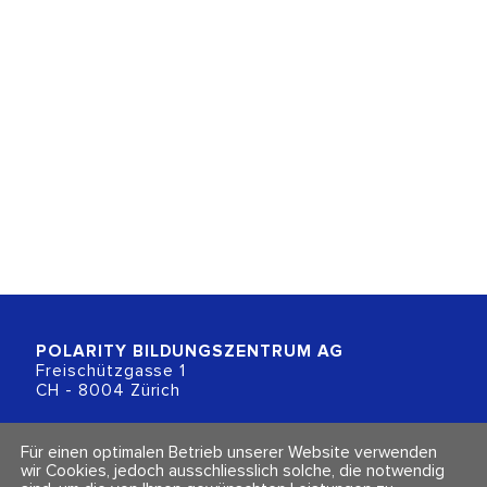
POLARITY BILDUNGSZENTRUM
AG
Freischützgasse 1
CH - 8004 Zürich
+41 (0)44 218 80 80
Für einen optimalen Betrieb unserer Website verwenden
info@polarity.ch
wir Cookies, jedoch ausschliesslich solche, die notwendig