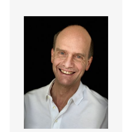
Auf dieser Abendveranstaltung werden vier
bewährte Fasten-Techniken gezeigt:
Buchinger-Fasten, Basenfasten, Reisfasten
und Scheinfasten. Sebastian Bartning ist
Fastenleiter und Heilpraktiker aus
Leidenschaft. Lassen Sie sich begeistern.