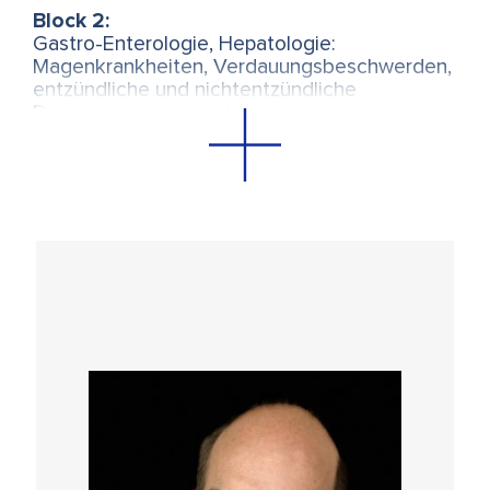
Block 2:
Gastro-Enterologie, Hepatologie:
Magenkrankheiten, Verdauungsbeschwerden,
entzündliche und nichtentzündliche
Darmerkrankungen, Hepatiden,
Stoffwechselentgleisungen, Diabetes,
Pharmakologie
Block 3:
Endokrinologie, Pulmonologie, Nephrologie:
Störungen der hormo-nellen Regulation,
Dysregulation vonSexualhormonen,
Pneumonie, Asthma,Tbc, und weitere
Lungenerkrankungen, Nieren- und
Blasenentzündungen.
Block 4:
Neurologie, Orthopädie:Rheuma,
Dermatologie, Krankheiten der Sinnesorgane
Augen, Ohren, Nase, Zunge, Haut sowie des