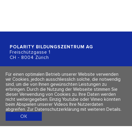
POLARITY BILDUNGSZENTRUM
AG
Freischützgasse 1
CH - 8004 Zürich
+41 (0)44 218 80 80
Für einen optimalen Betrieb unserer Website verwenden
info@polarity.ch
wir Cookies, jedoch ausschliesslich solche, die notwendig
sind, um die von Ihnen gewünschten Leistungen zu
erbringen. Durch die Nutzung der Webseite stimmen Sie
Kontakt & Info
Folge uns
dieser Verwendung von Cookies zu. Ihre Daten werden
Newsletter
nicht weitergegeben. Einzig Youtube oder Vimeo könnten
Impressum & Datenschutz
beim Abspielen unserer Videos Ihre Nutzerdaten
AGBs
abgreifen.
Zur Datenschutzerklärung mit weiteren Details
.
OK