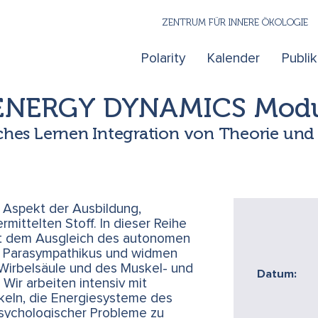
ZENTRUM FÜR INNERE ÖKOLOGIE
Polarity
Kalender
Publi
 ENERGY DYNAMICS Modul
sches Lernen Integration von Theorie und 
n Aspekt der Ausbildung,
rmittelten Stoff. In dieser Reihe
it dem Ausgleich des autonomen
 Parasympathikus und widmen
Wirbelsäule und des Muskel- und
Datum:
ir arbeiten intensiv mit
ckeln, die Energiesysteme des
psychologischer Probleme zu