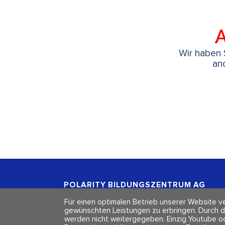
A
Wir haben S
an
POLARITY BILDUNGSZENTRUM
AG
Freischützgasse 1
Für einen optimalen Betrieb unserer Website ve
CH - 8004 Zürich
gewünschten Leistungen zu erbringen. Durch d
werden nicht weitergegeben. Einzig Youtube o