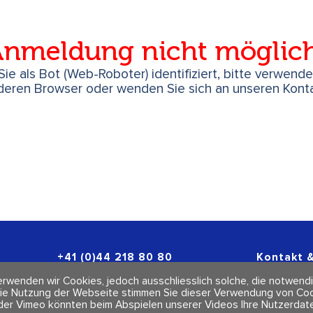
nmeldung nicht möglic
ie als Bot (Web-Roboter) identifiziert, bitte verwend
deren Browser oder wenden Sie sich an unseren Konta
+41 (0)44 218 80 80
Kontakt &
info@polarity.ch
Newslette
rwenden wir Cookies, jedoch ausschliesslich solche, die notwendi
Impressum
ie Nutzung der Webseite stimmen Sie dieser Verwendung von Cook
AGBs
der Vimeo könnten beim Abspielen unserer Videos Ihre Nutzerdate