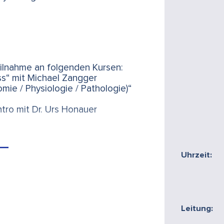
ilnahme an folgenden Kursen:
s“ mit Michael Zangger
mie / Physiologie / Pathologie)“
tro mit Dr. Urs Honauer
Uhrzeit:
 der Diplom-Prüfung wird mit CHF
uch separat und direkt im PBZ
Leitung: