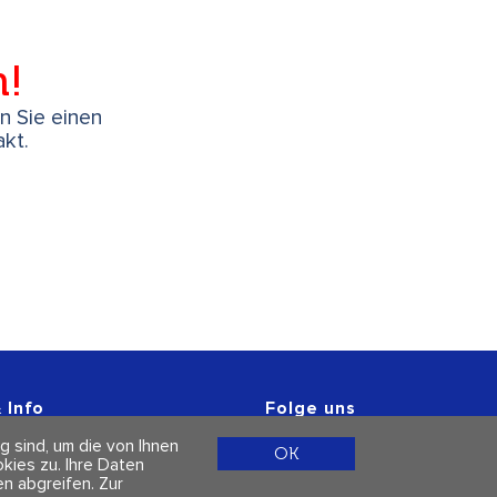
h!
en Sie einen
kt.
 Info
Folge uns
r
g sind, um die von Ihnen
 & Datenschutz
OK
ies zu. Ihre Daten
n abgreifen.
Zur