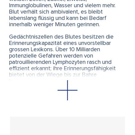
Immunglobulinen, Wasser und vielem mehr.
Blut verhält sich ambivalent, es bleibt
lebenslang flüssig und kann bei Bedarf
innerhalb weniger Minuten gerinnen.
Gedächtniszellen des Blutes besitzen die
Erinnerungskapazität eines unvorstellbar
grossen Lexikons. Über 10 Milliarden
potenzielle Gefahren werden von
patrouillierenden Lymphozyten rasch und
effizient erkannt; ihre Erinnerungsfähigkeit
bietet von der Wiege bis zur Bahre
immunologischen Schutz. Darüber hinaus
formen Erbinformationen, Lichtquanten,
Wasser- und Oberflächenmoleküle eine
faszinierende inhärente Intelligenz.
Das Blut verbindet alle Teile des
Immunsystems und ist so unverzichtbar wie
Herz und Lungen. Doch wird es vom
Gesunden kaum wahrgenommen; ein rotes