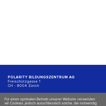
POLARITY BILDUNGSZENTRUM
AG
Freischützgasse 1
CH - 8004 Zürich
+41 (0)44 218 80 80
Für einen optimalen Betrieb unserer Website verwenden
info@polarity.ch
wir Cookies, jedoch ausschliesslich solche, die notwendig