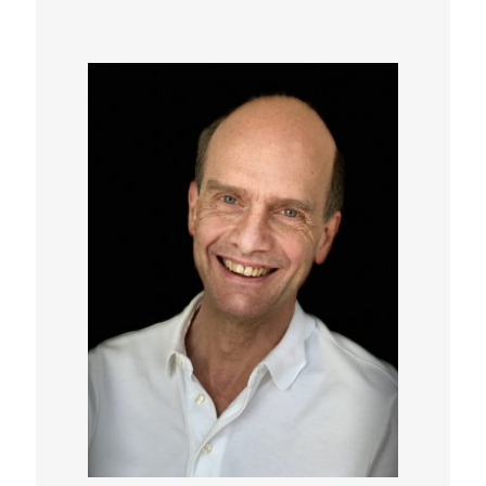
Fluidum, welches zwar im ganzen Körper
zirkuliert, aber meist im Verborgen wirkt.
Diese Abendveranstaltung in die Welt des
Winzigen fördert das Staunen, hilft
Zusammenhänge zu verstehen und fördert die
Dankbarkeit gegenüber den inneren
Heilkräften. Der Abend liefert Anregungen,
das Immunsystem zu optimieren und
künftigen Erkrankungen vorzubeugen. Die
nächste Grippe kommt bestimmt; vielleicht
kann sie gelindert, doch zumindest ihr Sinn
besser verstanden werden.