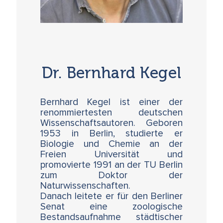
Montag, 26.6.2023, 10.00 - 13.00 Uhr
Epigentetik, Umwelt und Gene, Teil II
Dr. Bernhard Kegel (DE)
Dr. Bernhard Kegel
Der zweite Teil von "Epigentik, Gene und
Umwelt" wendet sich vor allem der Frage zu,
Bernhard Kegel ist einer der
ob und wie diese Prozesse auch vererbt
renommiertesten deutschen
werden – sicher der umstrittenste Aspekt der
Wissenschaftsautoren. Geboren
Epigenetik. Warum rührt die Vererbung von
1953 in Berlin, studierte er
Eigenschaften, die während des Lebens
Biologie und Chemie an der
erworben werden, an ein mächtiges Tabu in
Freien Universität und
der Biologie?
promovierte 1991 an der TU Berlin
zum Doktor der
Naturwissenschaften.
Danach leitete er für den Berliner
Montag, 26.6.2023, 14.30 - 17.00 Uhr
Senat eine zoologische
Bestandsaufnahme städtischer
Heilung durch unsere Ahnen, Teil 2