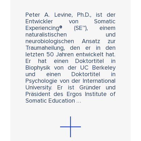
aufzeigen und deren Beitrag zu
Verhaltensweisen und physiologischen
Peter A. Levine, Ph.D., ist der
Merkmalen bei exponierten Individuen und
Entwickler von Somatic
ihren Nachkommen aufzeigen. Der
Experiencing® (SE™), einem
Schwerpunkt liegt dabei auf epigenetischen
naturalistischen und
Faktoren im Zusammenhang mit Trauma und
neurobiologischen Ansatz zur
Stress und deren Untersuchung in
Traumaheilung, den er in den
Mausmodellen. Die neuesten
letzten 50 Jahren entwickelt hat.
Forschungsergebnisse zu möglichen
Er hat einen Doktortitel in
Mechanismen der epigenetischen Vererbung
Biophysik von der UC Berkeley
werden erörtert.
und einen Doktortitel in
Psychologie von der International
University. Er ist Gründer und
Sonntag, 25.6.2023, 10.00 - 13.00 Uhr
Präsident des Ergos Institute of
Epigenetik, Gene und Umwelt I
Somatic Education …
Dr. Bernhard Kegel (DE)
Die noch junge Wissenschaft der Epigenetik
hat die über viele Jahre heftig geführte
Debatte, ob die Eigenschaften und Merkmale
eines Individuums ausschliesslich genetisch