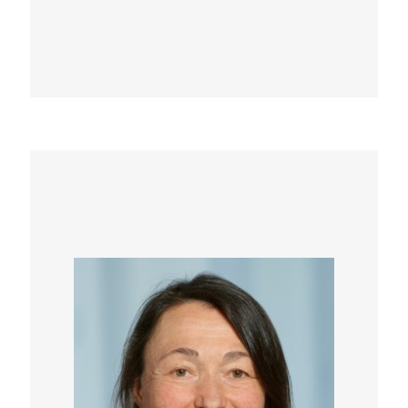
bedingt oder durch Einflüsse der Umwelt
erworben sind, auf eine neue Grundlage
gestellt. Wie die Umwelt auf das Genom
einwirken könnte, war lange Zeit unklar. Erst
die Epigenetik hat mögliche Mechanismen
dieser Einflussnahme offengelegt. Mittlerweile
gibt es eine Vielzahl von Beispielen aus dem
Pflanzen- und Tierreich incl. des Menschen,
die belegen, dass Umweltreize sich in
epigenetischen Veränderungen am Genom
niederschlagen und die Aktivität von Genen
beeinflussen können. Zum Teil sind diese
Prozesse für eine gesunde Ontogenese
zwingend erforderlich.
Der erste Beitrag soll vor allem die
Grundlagen dieser jungen Wissenschaft
vermitteln und demonstrieren, dass
epigenetische Phänomene keine Spezialität
des Menschen sind, sondern fundamentaler
Bestandteil der Lebensprozesse von Tieren