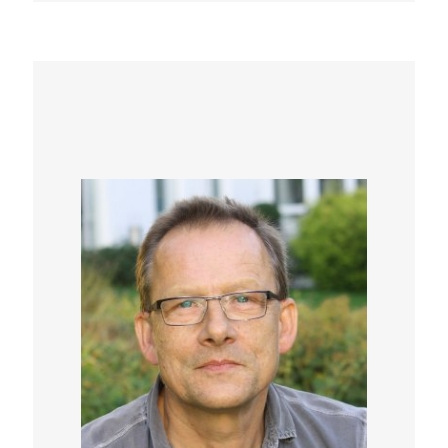
bewussten Wahrnehmungskraft. Weil sie für
uns unsichtbar sind, können wir sie auch als
„Geister“ sehen, die im Hintergrund unserer
Existenz wirken. Im Geheimen haben sie
weiterhin einen machtvollen Einfluss auf
unsere Emotionen, Reaktionen,
Verhaltensweisen und unser Wahlverhalten.
Fürs Verständnis von Raum-Zeit-Phänomenen
brauchen wir grundlegende physikalische
Marker, wie sie von den grossen Physikern
des letzten Jahrhunderts formuliert wurden.
Darauf aufbauend lassen sich Wirkung über
Generationen hinaus erklären. Die Weitergabe
von Trauma und die Wiederholung alter
Muster in neuen Zeiten werden so erst
wirklich verständlich.
In dieser Präsentation wird Dr. Levine diese
Prinzipien demonstrieren und auch einige
Gruppenübungen anbieten.