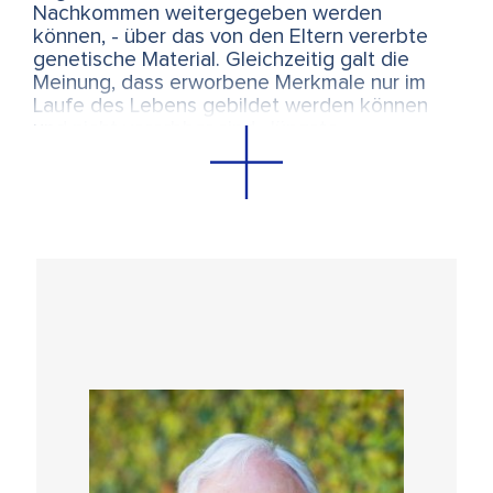
Nachkommen weitergegeben werden
können, - über das von den Eltern vererbte
genetische Material. Gleichzeitig galt die
Meinung, dass erworbene Merkmale nur im
Laufe des Lebens gebildet werden können
und nicht vererbbar sind. Jüngste
Forschungen an Menschen wie an
Tiermodellen haben diese Ansicht jedoch
verändert und aufgezeigt, dass erworbene
ebenso wie angeborene Merkmale von den
Eltern auf die Nachkommen übertragbar sind.
Dies ist ein radikaler Paradigmenwechsel, der
äusserst wichtige Konsequenzen für
Gesundheit und Krankheit hat. Denn es ist
bekannt, dass Lebenserfahrungen wie
traumatische Erlebnisse, Gewalt und
Missbrauch, schlechte Ernährung oder die
Exposition gegenüber endokrinen Stoffen,
insbesondere in der Kindheit, die psychische
und physische Gesundheit der betroffenen