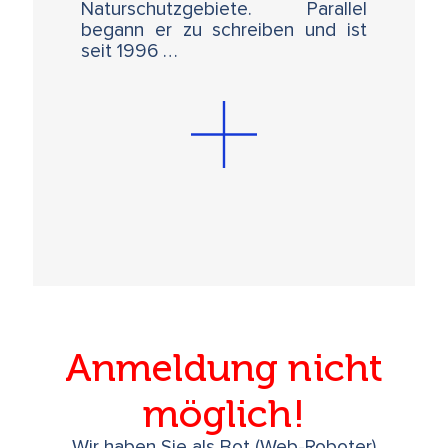
Naturschutzgebiete. Parallel
Das Unsichtbare sichtbar machen
begann er zu schreiben und ist
Eine Reise von den Geistern der
seit 1996 …
Vergangenheit zur Vollständigkeit
Dr. Peter A. Levine (USA)
Montag, 26.6.2023, 17.00 - 17.30 Uhr
Podiumsrunde und Abschluss
Anmeldung nicht
möglich!
Wir haben Sie als Bot (Web-Roboter)