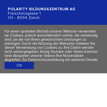
POLARITY BILDUNGSZENTRUM
AG
Freischützgasse 1
CH - 8004 Zürich
+41 (0)44 218 80 80
Für einen optimalen Betrieb unserer Website verwenden
info@polarity.ch
wir Cookies, jedoch ausschliesslich solche, die notwendig
sind, um die von Ihnen gewünschten Leistungen zu
erbringen. Durch die Nutzung der Webseite stimmen Sie
Kontakt & Info
Folge uns
dieser Verwendung von Cookies zu. Ihre Daten werden
Newsletter
nicht weitergegeben. Einzig Youtube oder Vimeo könnten
Impressum & Datenschutz
beim Abspielen unserer Videos Ihre Nutzerdaten
AGBs
abgreifen.
Zur Datenschutzerklärung mit weiteren Details
.
OK