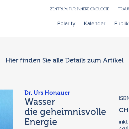
ZENTRUM FÜR INNERE ÖKOLOGIE
TRAUM
Polarity
Kalender
Publi
Hier finden Sie alle Details zum Artikel
Dr. Urs Honauer
ISB
Wasser
die geheimnisvolle
C
Energie
inkl
zzg