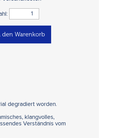
ahl:
n den Warenkorb
ial degradiert worden.
misches, klangvolles,
fassendes Verständnis vom