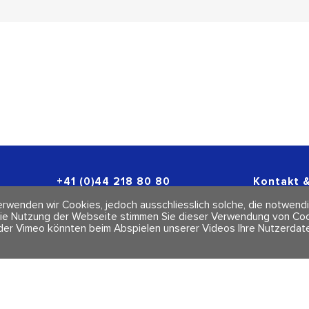
+41 (0)44 218 80 80
Kontakt &
info@polarity.ch
Newslette
rwenden wir Cookies, jedoch ausschliesslich solche, die notwendi
Impressum
ie Nutzung der Webseite stimmen Sie dieser Verwendung von Cook
AGBs
der Vimeo könnten beim Abspielen unserer Videos Ihre Nutzerdate