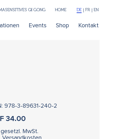
ASENSITIVES QI GONG
HOME
DE
FR
EN
kationen
Events
Shop
Kontakt
N: 978-3-89631-240-2
HF
34.00
. gesetzl. MwSt.
l. Versandkosten