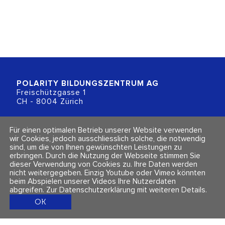
POLARITY BILDUNGSZENTRUM
AG
Freischützgasse 1
CH - 8004 Zürich
+41 (0)44 218 80 80
Für einen optimalen Betrieb unserer Website verwenden
info@polarity.ch
wir Cookies, jedoch ausschliesslich solche, die notwendig
sind, um die von Ihnen gewünschten Leistungen zu
erbringen. Durch die Nutzung der Webseite stimmen Sie
Kontakt & Info
Folge uns
dieser Verwendung von Cookies zu. Ihre Daten werden
Newsletter
nicht weitergegeben. Einzig Youtube oder Vimeo könnten
Impressum & Datenschutz
beim Abspielen unserer Videos Ihre Nutzerdaten
AGBs
abgreifen.
Zur Datenschutzerklärung mit weiteren Details
.
OK