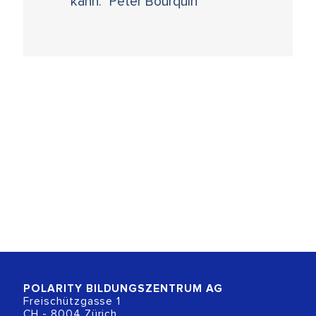
kann." Peter Bourquin
POLARITY BILDUNGSZENTRUM
AG
Freischützgasse 1
CH - 8004 Zürich