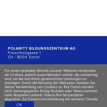
POLARITY BILDUNGSZENTRUM
AG
Freischützgasse 1
CH - 8004 Zürich
+41 (0)44 218 80 80
Für einen optimalen Betrieb unserer Website verwenden
info@polarity.ch
wir Cookies, jedoch ausschliesslich solche, die notwendig
sind, um die von Ihnen gewünschten Leistungen zu
erbringen. Durch die Nutzung der Webseite stimmen Sie
Kontakt & Info
Folge uns
dieser Verwendung von Cookies zu. Ihre Daten werden
Newsletter
nicht weitergegeben. Einzig Youtube oder Vimeo könnten
Impressum & Datenschutz
beim Abspielen unserer Videos Ihre Nutzerdaten
AGBs
abgreifen.
Zur Datenschutzerklärung mit weiteren Details
.
OK