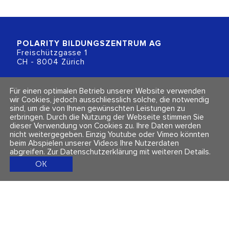
POLARITY BILDUNGSZENTRUM
AG
Freischützgasse 1
CH - 8004 Zürich
+41 (0)44 218 80 80
Für einen optimalen Betrieb unserer Website verwenden
info@polarity.ch
wir Cookies, jedoch ausschliesslich solche, die notwendig
sind, um die von Ihnen gewünschten Leistungen zu
erbringen. Durch die Nutzung der Webseite stimmen Sie
Kontakt & Info
Folge uns
dieser Verwendung von Cookies zu. Ihre Daten werden
Newsletter
nicht weitergegeben. Einzig Youtube oder Vimeo könnten
Impressum & Datenschutz
beim Abspielen unserer Videos Ihre Nutzerdaten
AGBs
abgreifen.
Zur Datenschutzerklärung mit weiteren Details
.
OK