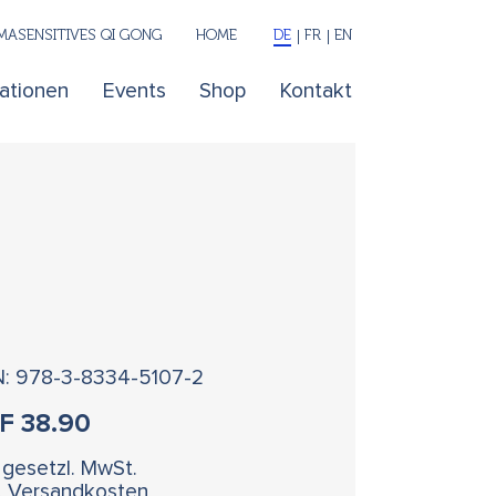
ASENSITIVES QI GONG
HOME
DE
FR
EN
kationen
Events
Shop
Kontakt
N: 978-3-8334-5107-2
HF
38.90
. gesetzl. MwSt.
l. Versandkosten