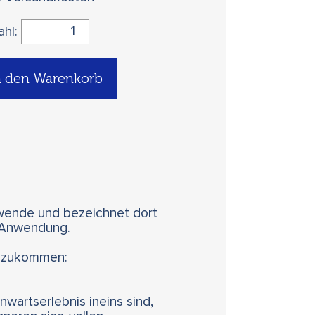
ahl:
n den Warenkorb
nwende und bezeichnet dort
 Anwendung.
inzukommen:
artserlebnis ineins sind,