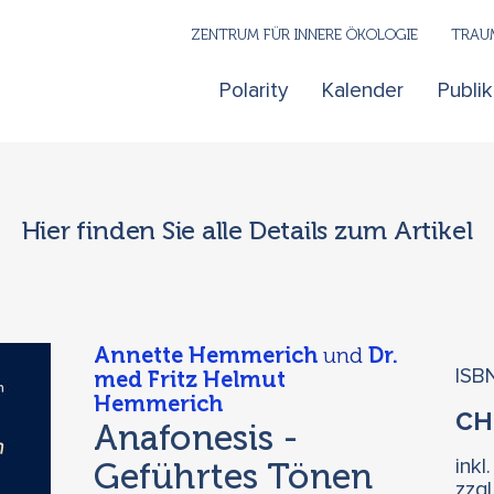
ZENTRUM FÜR INNERE ÖKOLOGIE
TRAUM
Polarity
Kalender
Publi
Hier finden Sie alle Details zum Artikel
Annette Hemmerich
und
Dr.
ISB
med Fritz Helmut
Hemmerich
C
Anafonesis -
Geführtes Tönen
inkl
zzg