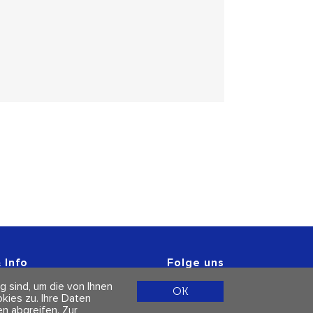
 Info
Folge uns
r
g sind, um die von Ihnen
 & Datenschutz
OK
ies zu. Ihre Daten
n abgreifen.
Zur