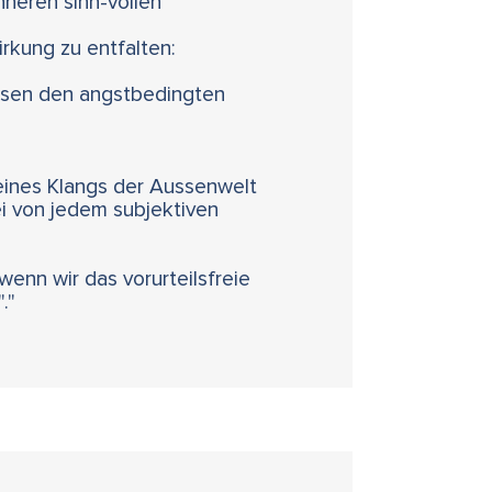
nneren sinn-vollen
rkung zu entfalten:
Wesen den angstbedingten
eines Klangs der Aussenwelt
rei von jedem subjektiven
wenn wir das vorurteilsfreie
."