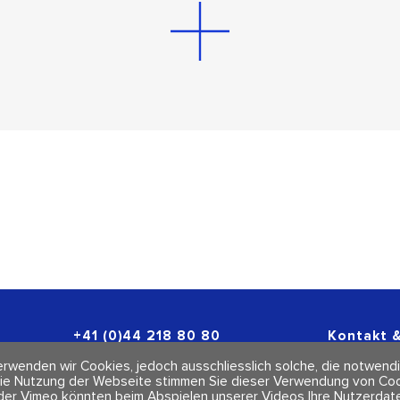
+41 (0)44 218 80 80
Kontakt &
info@polarity.ch
Newslette
rwenden wir Cookies, jedoch ausschliesslich solche, die notwendi
Impressum
ie Nutzung der Webseite stimmen Sie dieser Verwendung von Cook
AGBs
der Vimeo könnten beim Abspielen unserer Videos Ihre Nutzerdate