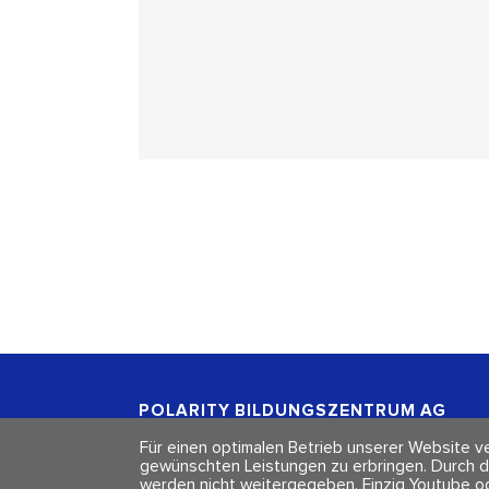
POLARITY BILDUNGSZENTRUM
AG
Freischützgasse 1
Für einen optimalen Betrieb unserer Website ve
CH - 8004 Zürich
gewünschten Leistungen zu erbringen. Durch d
werden nicht weitergegeben. Einzig Youtube o