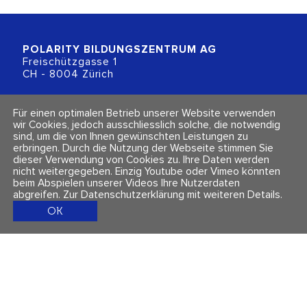
POLARITY BILDUNGSZENTRUM
AG
Freischützgasse 1
CH - 8004 Zürich
+41 (0)44 218 80 80
Für einen optimalen Betrieb unserer Website verwenden
info@polarity.ch
wir Cookies, jedoch ausschliesslich solche, die notwendig
sind, um die von Ihnen gewünschten Leistungen zu
erbringen. Durch die Nutzung der Webseite stimmen Sie
Kontakt & Info
Folge uns
dieser Verwendung von Cookies zu. Ihre Daten werden
Newsletter
nicht weitergegeben. Einzig Youtube oder Vimeo könnten
Impressum & Datenschutz
beim Abspielen unserer Videos Ihre Nutzerdaten
AGBs
abgreifen.
Zur Datenschutzerklärung mit weiteren Details
.
OK