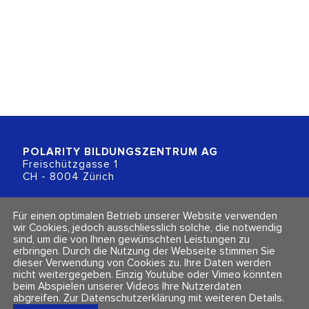
POLARITY BILDUNGSZENTRUM
AG
Freischützgasse 1
CH - 8004 Zürich
+41 (0)44 218 80 80
Für einen optimalen Betrieb unserer Website verwenden
info@polarity.ch
wir Cookies, jedoch ausschliesslich solche, die notwendig
sind, um die von Ihnen gewünschten Leistungen zu
erbringen. Durch die Nutzung der Webseite stimmen Sie
Kontakt & Info
Folge uns
dieser Verwendung von Cookies zu. Ihre Daten werden
Newsletter
nicht weitergegeben. Einzig Youtube oder Vimeo könnten
Impressum & Datenschutz
beim Abspielen unserer Videos Ihre Nutzerdaten
AGBs
abgreifen.
Zur Datenschutzerklärung mit weiteren Details
.