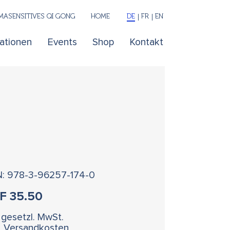
ASENSITIVES QI GONG
HOME
DE
FR
EN
kationen
Events
Shop
Kontakt
N: 978-3-96257-174-0
HF
35.50
. gesetzl. MwSt.
l. Versandkosten