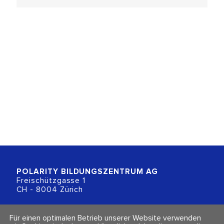
POLARITY BILDUNGSZENTRUM
AG
Freischützgasse 1
CH - 8004 Zürich
+41 (0)44 218 80 80
Für einen optimalen Betrieb unserer Website verwenden