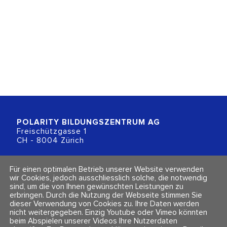
POLARITY BILDUNGSZENTRUM
AG
Freischützgasse 1
CH - 8004 Zürich
+41 (0)44 218 80 80
Für einen optimalen Betrieb unserer Website verwenden
info@polarity.ch
wir Cookies, jedoch ausschliesslich solche, die notwendig
sind, um die von Ihnen gewünschten Leistungen zu
erbringen. Durch die Nutzung der Webseite stimmen Sie
Kontakt & Info
Folge uns
dieser Verwendung von Cookies zu. Ihre Daten werden
Newsletter
nicht weitergegeben. Einzig Youtube oder Vimeo könnten
Impressum & Datenschutz
beim Abspielen unserer Videos Ihre Nutzerdaten