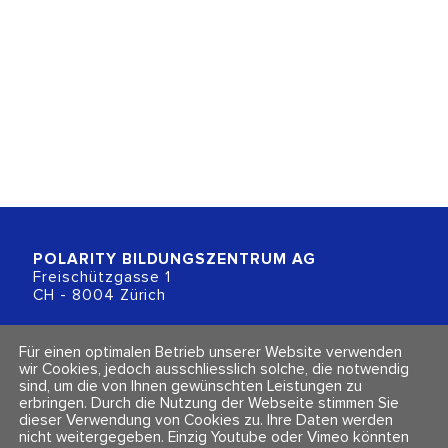
POLARITY BILDUNGSZENTRUM
AG
Freischützgasse 1
CH - 8004 Zürich
+41 (0)44 218 80 80
Für einen optimalen Betrieb unserer Website verwenden
info@polarity.ch
wir Cookies, jedoch ausschliesslich solche, die notwendig
sind, um die von Ihnen gewünschten Leistungen zu
erbringen. Durch die Nutzung der Webseite stimmen Sie
Kontakt & Info
Folge uns
dieser Verwendung von Cookies zu. Ihre Daten werden
Newsletter
nicht weitergegeben. Einzig Youtube oder Vimeo könnten