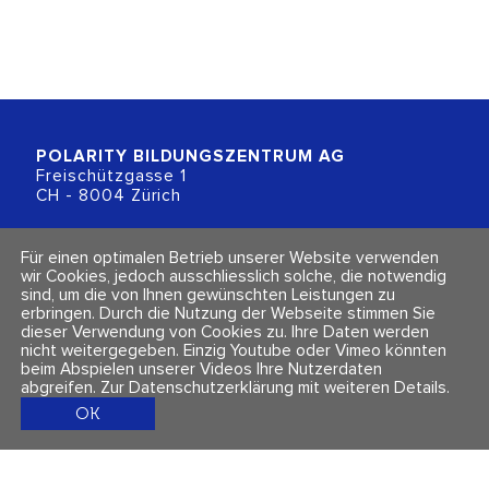
POLARITY BILDUNGSZENTRUM
AG
Freischützgasse 1
CH - 8004 Zürich
+41 (0)44 218 80 80
Für einen optimalen Betrieb unserer Website verwenden
info@polarity.ch
wir Cookies, jedoch ausschliesslich solche, die notwendig
sind, um die von Ihnen gewünschten Leistungen zu
erbringen. Durch die Nutzung der Webseite stimmen Sie
Kontakt & Info
Folge uns
dieser Verwendung von Cookies zu. Ihre Daten werden
Newsletter
nicht weitergegeben. Einzig Youtube oder Vimeo könnten
Impressum & Datenschutz
beim Abspielen unserer Videos Ihre Nutzerdaten
AGBs
abgreifen.
Zur Datenschutzerklärung mit weiteren Details
.
OK