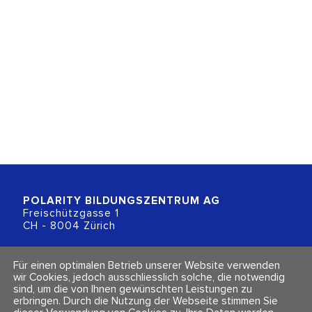
POLARITY BILDUNGSZENTRUM
AG
Freischützgasse 1
CH - 8004 Zürich
+41 (0)44 218 80 80
Für einen optimalen Betrieb unserer Website verwenden
info@polarity.ch
wir Cookies, jedoch ausschliesslich solche, die notwendig
sind, um die von Ihnen gewünschten Leistungen zu
erbringen. Durch die Nutzung der Webseite stimmen Sie
Kontakt & Info
Folge uns