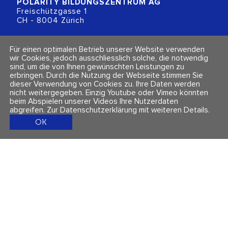
POLARITY BILDUNGSZENTRUM
AG
Freischützgasse 1
CH - 8004 Zürich
+41 (0)44 218 80 80
Für einen optimalen Betrieb unserer Website verwenden
info@polarity.ch
wir Cookies, jedoch ausschliesslich solche, die notwendig
sind, um die von Ihnen gewünschten Leistungen zu
erbringen. Durch die Nutzung der Webseite stimmen Sie
Kontakt & Info
Folge uns
dieser Verwendung von Cookies zu. Ihre Daten werden
Newsletter
nicht weitergegeben. Einzig Youtube oder Vimeo könnten
Impressum & Datenschutz
beim Abspielen unserer Videos Ihre Nutzerdaten
AGBs
abgreifen.
Zur Datenschutzerklärung mit weiteren Details
.
OK