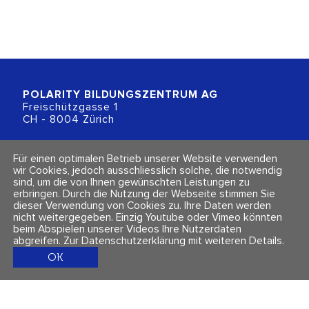
POLARITY BILDUNGSZENTRUM
AG
Freischützgasse 1
CH - 8004 Zürich
+41 (0)44 218 80 80
Für einen optimalen Betrieb unserer Website verwenden
info@polarity.ch
wir Cookies, jedoch ausschliesslich solche, die notwendig
sind, um die von Ihnen gewünschten Leistungen zu
erbringen. Durch die Nutzung der Webseite stimmen Sie
Kontakt & Info
Folge uns
dieser Verwendung von Cookies zu. Ihre Daten werden
Newsletter
nicht weitergegeben. Einzig Youtube oder Vimeo könnten
Impressum & Datenschutz
beim Abspielen unserer Videos Ihre Nutzerdaten
AGBs
abgreifen.
Zur Datenschutzerklärung mit weiteren Details
.
OK