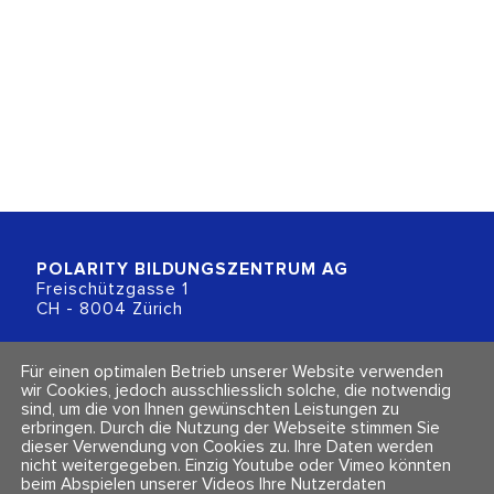
POLARITY BILDUNGSZENTRUM
AG
Freischützgasse 1
CH - 8004 Zürich
+41 (0)44 218 80 80
Für einen optimalen Betrieb unserer Website verwenden
info@polarity.ch
wir Cookies, jedoch ausschliesslich solche, die notwendig
sind, um die von Ihnen gewünschten Leistungen zu
erbringen. Durch die Nutzung der Webseite stimmen Sie
Kontakt & Info
Folge uns
dieser Verwendung von Cookies zu. Ihre Daten werden
Newsletter
nicht weitergegeben. Einzig Youtube oder Vimeo könnten
Impressum & Datenschutz
beim Abspielen unserer Videos Ihre Nutzerdaten