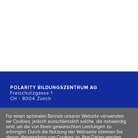
POLARITY BILDUNGSZENTRUM
AG
Freischützgasse 1
CH - 8004 Zürich
+41 (0)44 218 80 80
Für einen optimalen Betrieb unserer Website verwenden
info@polarity.ch
wir Cookies, jedoch ausschliesslich solche, die notwendig
sind, um die von Ihnen gewünschten Leistungen zu
erbringen. Durch die Nutzung der Webseite stimmen Sie
Kontakt & Info
Folge uns
dieser Verwendung von Cookies zu. Ihre Daten werden