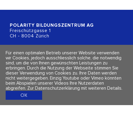
POLARITY BILDUNGSZENTRUM
AG
Freischützgasse 1
CH - 8004 Zürich
+41 (0)44 218 80 80
Für einen optimalen Betrieb unserer Website verwenden
info@polarity.ch
wir Cookies, jedoch ausschliesslich solche, die notwendig
sind, um die von Ihnen gewünschten Leistungen zu
erbringen. Durch die Nutzung der Webseite stimmen Sie
Kontakt & Info
Folge uns
dieser Verwendung von Cookies zu. Ihre Daten werden
Newsletter
nicht weitergegeben. Einzig Youtube oder Vimeo könnten
Impressum & Datenschutz
beim Abspielen unserer Videos Ihre Nutzerdaten
AGBs
abgreifen.
Zur Datenschutzerklärung mit weiteren Details
.
OK