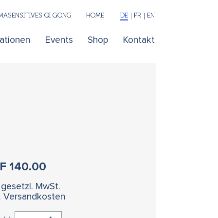
ASENSITIVES QI GONG
HOME
DE
FR
EN
kationen
Events
Shop
Kontakt
HF
140.00
. gesetzl. MwSt.
l. Versandkosten