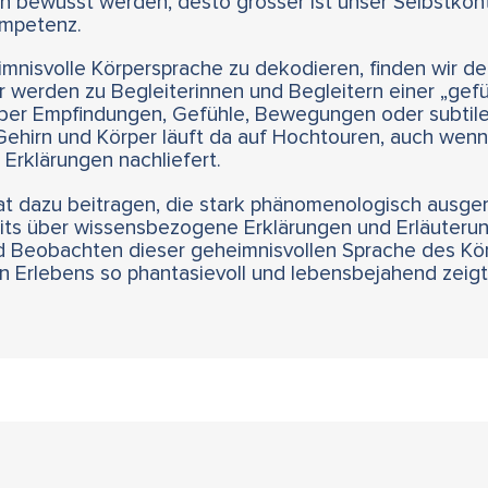
en bewusst werden, desto grösser ist unser Selbstkon
mpetenz.
imnisvolle Körpersprache zu dekodieren, finden wir d
r werden zu Begleiterinnen und Begleitern einer „gefü
über Empfindungen, Gefühle, Bewegungen oder subtile 
ehirn und Körper läuft da auf Hochtouren, auch wenn
t Erklärungen nachliefert.
hat dazu beitragen, die stark phänomenologisch ausge
its über wissensbezogene Erklärungen und Erläuterun
Beobachten dieser geheimnisvollen Sprache des Körpe
 Erlebens so phantasievoll und lebensbejahend zeigt