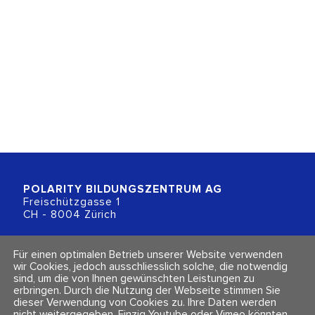
POLARITY BILDUNGSZENTRUM
AG
Freischützgasse 1
CH - 8004 Zürich
+41 (0)44 218 80 80
Für einen optimalen Betrieb unserer Website verwenden
info@polarity.ch
wir Cookies, jedoch ausschliesslich solche, die notwendig
sind, um die von Ihnen gewünschten Leistungen zu
erbringen. Durch die Nutzung der Webseite stimmen Sie
Kontakt & Info
Folge uns
dieser Verwendung von Cookies zu. Ihre Daten werden
Newsletter
nicht weitergegeben. Einzig Youtube oder Vimeo könnten