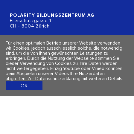
POLARITY BILDUNGSZENTRUM
AG
Freischützgasse 1
CH - 8004 Zürich
+41 (0)44 218 80 80
Für einen optimalen Betrieb unserer Website verwenden
info@polarity.ch
wir Cookies, jedoch ausschliesslich solche, die notwendig
sind, um die von Ihnen gewünschten Leistungen zu
erbringen. Durch die Nutzung der Webseite stimmen Sie
Kontakt & Info
Folge uns
dieser Verwendung von Cookies zu. Ihre Daten werden
Newsletter
nicht weitergegeben. Einzig Youtube oder Vimeo könnten
Impressum & Datenschutz
beim Abspielen unserer Videos Ihre Nutzerdaten
AGBs
abgreifen.
Zur Datenschutzerklärung mit weiteren Details
.
OK