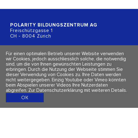
POLARITY BILDUNGSZENTRUM
AG
Freischützgasse 1
CH - 8004 Zürich
+41 (0)44 218 80 80
Für einen optimalen Betrieb unserer Website verwenden
info@polarity.ch
wir Cookies, jedoch ausschliesslich solche, die notwendig
sind, um die von Ihnen gewünschten Leistungen zu
erbringen. Durch die Nutzung der Webseite stimmen Sie
Kontakt & Info
Folge uns
dieser Verwendung von Cookies zu. Ihre Daten werden
Newsletter
nicht weitergegeben. Einzig Youtube oder Vimeo könnten
Impressum & Datenschutz
beim Abspielen unserer Videos Ihre Nutzerdaten
AGBs
abgreifen.
Zur Datenschutzerklärung mit weiteren Details
.
OK