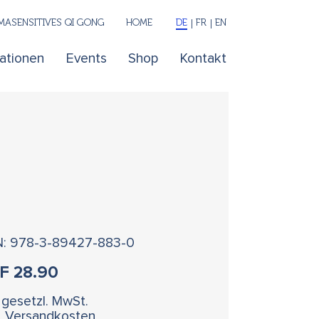
ASENSITIVES QI GONG
HOME
DE
FR
EN
kationen
Events
Shop
Kontakt
N: 978-3-89427-883-0
HF
28.90
. gesetzl. MwSt.
l. Versandkosten