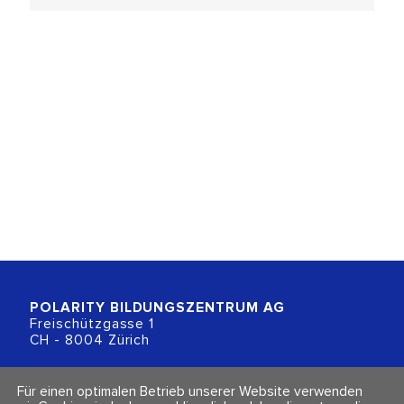
POLARITY BILDUNGSZENTRUM
AG
Freischützgasse 1
CH - 8004 Zürich
+41 (0)44 218 80 80
Für einen optimalen Betrieb unserer Website verwenden
info@polarity.ch